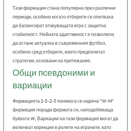
Тази формация стана популярна през различни
периоди, особено когато отборите се опитваха
да балансират атакуващата игра с защитна
стабилност. Нейната адаптивност е позволила
да остане актуална в съвременния футбол,
особено сред отборите, които предпочитат
стратегии, основани на притежание.
Общи псевдоними и
вариации
Формацията 2-3-2-3 понякога се нарича “W-M”
формация поради формата си, наподобяваща
буквата W. Вариации на тази формация могат да
включват корекции в ролите на играчите, като