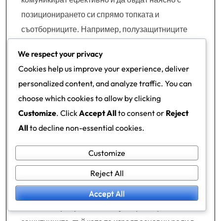
позиционирането си спрямо топката и
съотборниците. Например, полузащитниците
трябва да подкрепят нападателите, като
We respect your privacy
същевременно са готови да се върнат назад,
Cookies help us improve your experience, deliver
когато притежанието бъде загубено. Тази двойна
personalized content, and analyze traffic. You can
отговорност помага да се поддържа формата и
choose which cookies to allow by clicking
ефективността на отбора.
Customize
. Click
Accept All
to consent or
Reject
Ключови играчи за
All
to decline non-essential cookies.
поддържане на
Customize
дълбочината
Reject All
Ключовите играчи в формацията 2-3-2-3
Accept All
включват централните полузащитници и