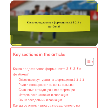
Key sections in the article:
Какво представлява формацията 2-3-2-3 в
футбола?
Обзор на структурата на формацията 2-3-2-3
Роли и отговорности на всяка позиция
Сравнение с традиционните формации
Исторически контекст и еволюция
Общи псевдоними и вариации
Как да се оптимизира разпределението на