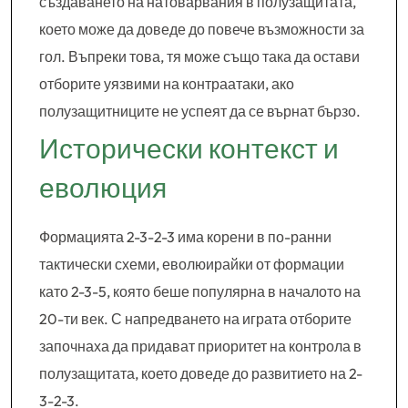
създаването на натоварвания в полузащитата,
което може да доведе до повече възможности за
гол. Въпреки това, тя може също така да остави
отборите уязвими на контраатаки, ако
полузащитниците не успеят да се върнат бързо.
Исторически контекст и
еволюция
Формацията 2-3-2-3 има корени в по-ранни
тактически схеми, еволюирайки от формации
като 2-3-5, която беше популярна в началото на
20-ти век. С напредването на играта отборите
започнаха да придават приоритет на контрола в
полузащитата, което доведе до развитието на 2-
3-2-3.