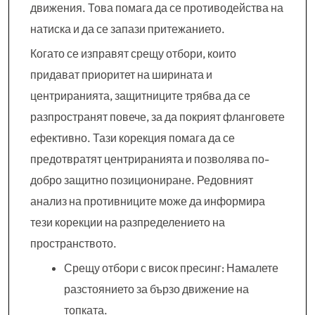
движения. Това помага да се противодейства на
натиска и да се запази притежанието.
Когато се изправят срещу отбори, които
придават приоритет на ширината и
центриранията, защитниците трябва да се
разпространят повече, за да покрият фланговете
ефективно. Тази корекция помага да се
предотвратят центриранията и позволява по-
добро защитно позициониране. Редовният
анализ на противниците може да информира
тези корекции на разпределението на
пространството.
Срещу отбори с висок пресинг: Намалете
разстоянието за бързо движение на
топката.