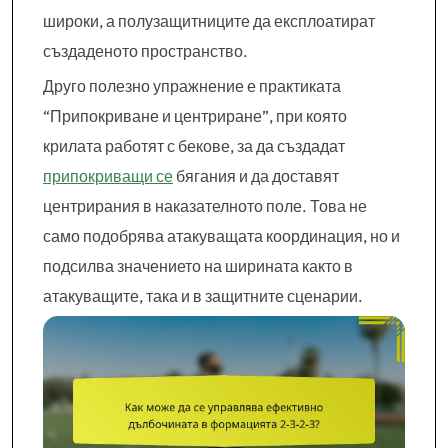
широки, а полузащитниците да експлоатират
създаденото пространство.
Друго полезно упражнение е практиката
“Припокриване и центриране”, при която
крилата работят с бекове, за да създадат
припокриващи се
бягания и да доставят
центрирания в наказателното поле. Това не
само подобрява атакуващата координация, но и
подсилва значението на ширината както в
атакуващите, така и в защитните сценарии.