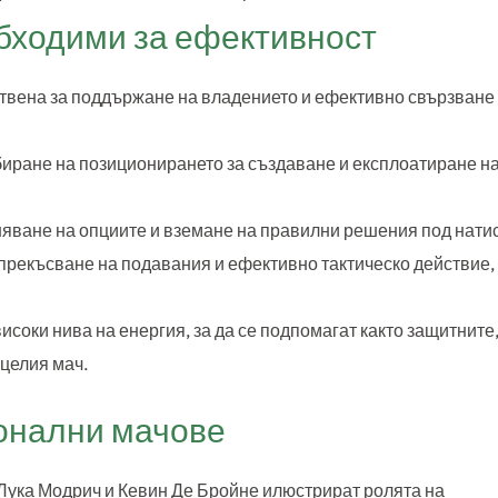
бходими за ефективност
вена за поддържане на владението и ефективно свързване
иране на позиционирането за създаване и експлоатиране н
яване на опциите и вземане на правилни решения под натис
прекъсване на подавания и ефективно тактическо действие,
соки нива на енергия, за да се подпомагат както защитните
 целия мач.
онални мачове
Лука Модрич и Кевин Де Бройне илюстрират ролята на