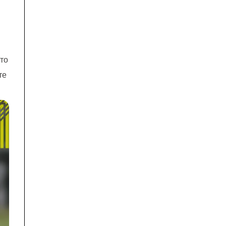
ето
те