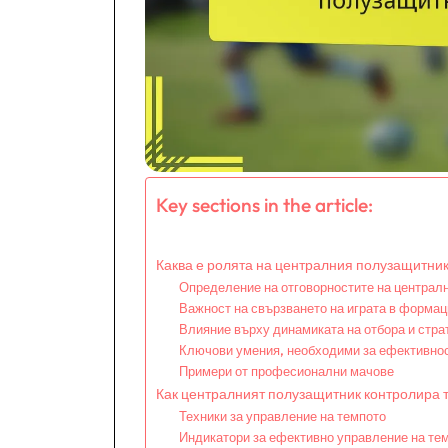
Key sections in the article:
Каква е ролята на централния полузащитни
Определение на отговорностите на централ
Важност на свързването на играта в формац
Влияние върху динамиката на отбора и стра
Ключови умения, необходими за ефективно
Примери от професионални мачове
Как централният полузащитник контролира т
Техники за управление на темпото
Индикатори за ефективно управление на те