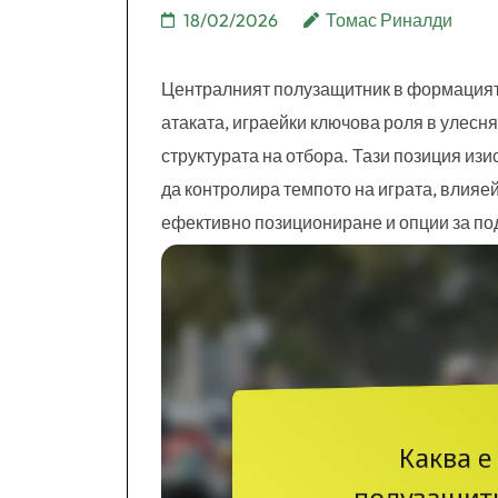
18/02/2026
Томас Риналди
Централният полузащитник в формацията
атаката, играейки ключова роля в улесн
структурата на отбора. Тази позиция из
да контролира темпото на играта, влияей
ефективно позициониране и опции за по