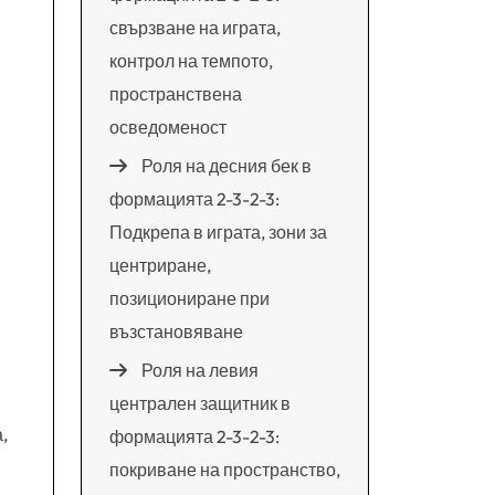
свързване на играта,
контрол на темпото,
пространствена
осведоменост
Роля на десния бек в
формацията 2-3-2-3:
Подкрепа в играта, зони за
центриране,
позициониране при
възстановяване
Роля на левия
централен защитник в
,
формацията 2-3-2-3:
покриване на пространство,