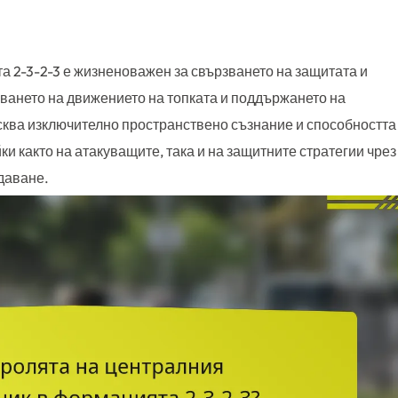
 2-3-2-3 е жизненоважен за свързването на защитата и
яването на движението на топката и поддържането на
исква изключително пространствено съзнание и способността
ки както на атакуващите, така и на защитните стратегии чрез
даване.