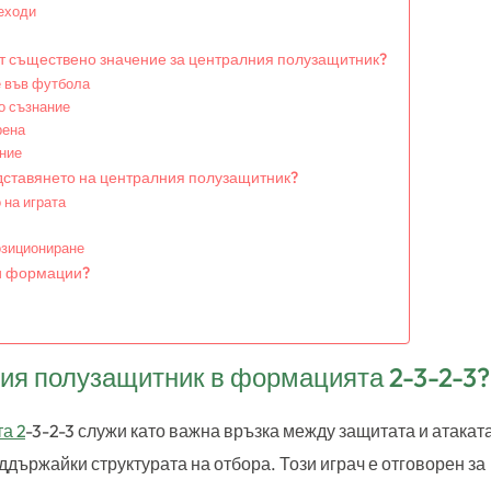
еходи
от съществено значение за централния полузащитник?
е във футбола
о съзнание
рена
ние
дставянето на централния полузащитник?
 на играта
озициониране
ги формации?
ния полузащитник в формацията 2-3-2-3?
а 2
-3-2-3 служи като важна връзка между защитата и атаката
ддържайки структурата на отбора. Този играч е отговорен за