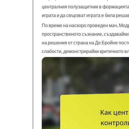
централния полузащитник в формацията 
играта и да свързват играта е била реша
По време на наскоро проведен мач, Мод
пространственото съзнание, създавайки
на решения от страна на Де Бройне пост
слабости, демонстрирайки критичното в