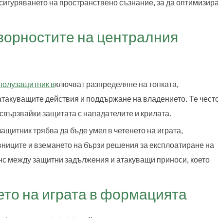
осигуряването на пространствено съзнание, за да оптимизир
ворностите на централния
полузащитник в
ключват разпределяне на топката,
 атакуващите действия и поддържане на владението. Те чест
 свързвайки защитата с нападателите и крилата.
ащитник трябва да бъде умел в четенето на играта,
ниците и вземането на бързи решения за експлоатиране на
анс между защитни задължения и атакуващи приноси, което
ето на играта в формацията