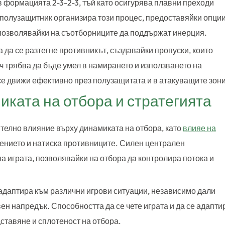
 формацията 2-3-2-3, тъй като осигурява плавни преходи
 полузащитник организира този процес, предоставяйки опци
я, позволявайки на съотборниците да поддържат инерция.
 да се разтегне противникът, създавайки пропуски, които
ч трябва да бъде умел в намирането и използването на
 се движи ефективно през полузащитата и в атакуващите зони
ката на отбора и стратегията
телно влияние върху динамиката на отбора, като
влияе на
дението и натиска противниците. Силен централен
а играта, позволявайки на отбора да контролира потока и
 адаптира към различни игрови ситуации, независимо дали
ен напредък. Способността да се чете играта и да се адапти
ставяне и сплотеност на отбора.