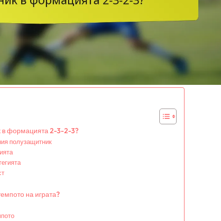
к в формацията 2-3-2-3?
ния полузащитник
ията
тегията
ст
емпото на играта?
мпото