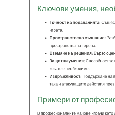
Ключови умения, нео
Точност на подаванията:
Същест
играта.
Пространствено съзнание:
Разб
пространства на терена.
Вземане на решения:
Бързо оцен
Защитни умения:
Способност за 
когато е необходимо.
Издръжливост:
Поддържане на ви
така и атакуващите действия през
Примери от професи
В професионалните мачове играчи като 