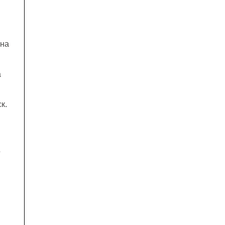
 на
а
к.
,