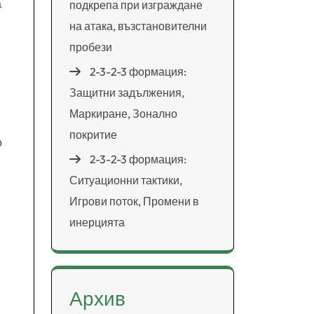
а
подкрепа при изграждане
на атака, възстановителни
пробези
2-3-2-3 формация:
Защитни задължения,
Маркиране, Зонално
покритие
о
2-3-2-3 формация:
Ситуационни тактики,
Игрови поток, Промени в
инерцията
Архив