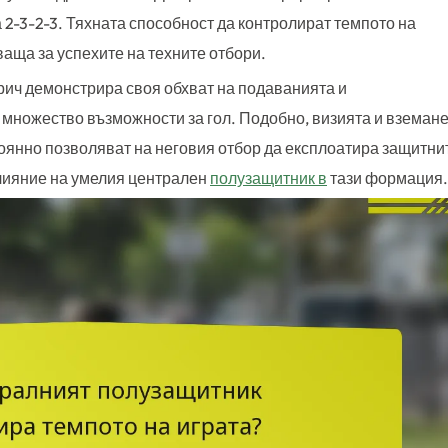
2-3-2-3. Тяхната способност да контролират темпото на
ваща за успехите на техните отбори.
рич демонстрира своя обхват на подаванията и
 множество възможности за гол. Подобно, визията и вземан
оянно позволяват на неговия отбор да експлоатира защитни
лияние на умелия централен
полузащитник в
тази формация.