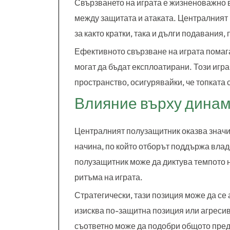
Свързването на играта е жизненоважно в
между защитата и атаката. Централният
за както кратки, така и дълги подавани
Ефективното свързване на играта помага
могат да бъдат експлоатирани. Този игра
пространство, осигурявайки, че топката
Влияние върху динами
Централният полузащитник оказва значи
начина, по който отборът поддържа вла
полузащитник може да диктува темпото н
ритъма на играта.
Стратегически, тази позиция може да се
изисква по-защитна позиция или агресив
съответно може да подобри общото пред