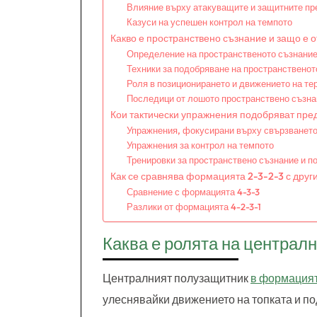
Влияние върху атакуващите и защитните пр
Казуси на успешен контрол на темпото
Какво е пространствено съзнание и защо е 
Определение на пространственото съзнани
Техники за подобряване на пространственот
Роля в позиционирането и движението на те
Последици от лошото пространствено съзна
Кои тактически упражнения подобряват пре
Упражнения, фокусирани върху свързването
Упражнения за контрол на темпото
Тренировки за пространствено съзнание и п
Как се сравнява формацията 2-3-2-3 с дру
Сравнение с формацията 4-3-3
Разлики от формацията 4-2-3-1
Каква е ролята на централ
Централният полузащитник
в формацият
улеснявайки движението на топката и по