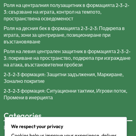
Роля на централния полузащитник в формацията 2-3-2-
3: свързване на играта, контрол на темпото,
пространствена осведоменост
Роля на десния бек в формацията 2-3-2-3: Подкрепа в
играта, зони за центриране, позициониране при
възстановяване
Роля на левия централен защитник в формацията 2-3-2-
3: покриване на пространство, подкрепа при изграждане
на атака, възстановителни пробези
2-3-2-3 формация: Защитни задължения, Маркиране,
Зонално покритие
2-3-2-3 формация: Ситуационни тактики, Игрови поток,
Промени в инерцията
Categories
We respect your privacy
Игрови роли в футболна формация 2-3-2-3
Cookies help us improve your experience, deliver