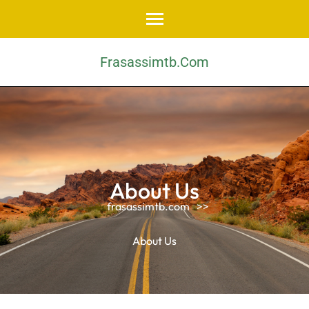
Skip
to
content
Frasassimtb.com
(Press
Enter)
About Us
frasassimtb.com
>>
About Us