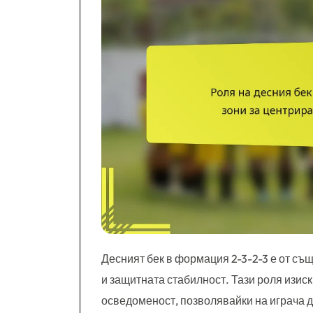
Десният бек в формация 2-3-2-3 е от съ
и защитната стабилност. Тази роля изис
осведоменост, позволявайки на играча 