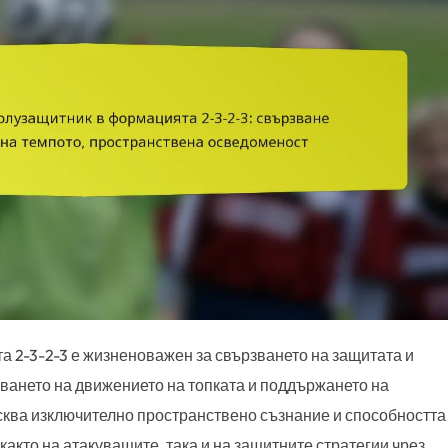
 2-3-2-3 е жизненоважен за свързването на защитата и
яването на движението на топката и поддържането на
исква изключително пространствено съзнание и способността
както на атакуващите, така и на защитните стратегии чрез