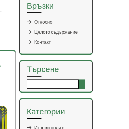
Връзки
,
Относно
Цялото съдържание
Контакт
-
Търсене
Search
for:
Категории
Игрови роли в