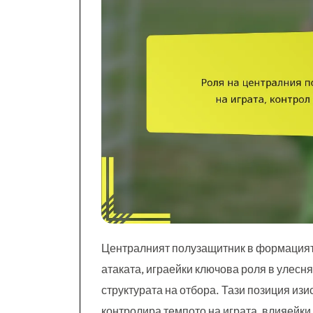
Централният полузащитник в формацията
атаката, играейки ключова роля в улесн
структурата на отбора. Тази позиция из
контролира темпото на играта, влияейки 