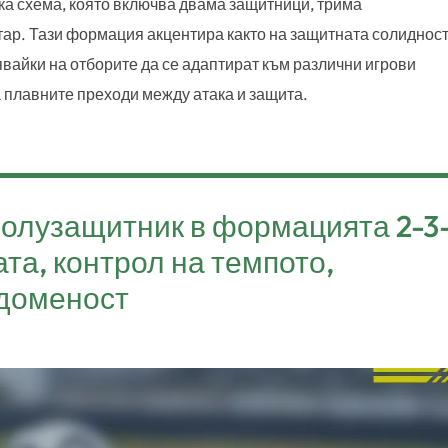
ка схема, която включва двама защитници, трима
ар. Тази формация акцентира както на защитната солидност
явайки на отборите да се адаптират към различни игрови
 плавните преходи между атака и защита.
полузащитник в формацията 2-3
ата, контрол на темпото,
едоменост