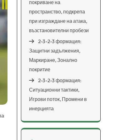
покриване на
пространство, подкрепа
при изграждане на атака,
възстановителни пробези
2-3-2-3 формация:
Защитни задължения,
Маркиране, Зонално
покритие
2-3-2-3 формация:
Ситуационни тактики,
Игрови поток, Промени в
инерцията
па