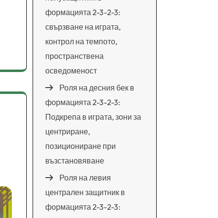
формацията 2-3-2-3:
свързване на играта,
контрол на темпото,
пространствена
осведоменост
Роля на десния бек в
формацията 2-3-2-3:
Подкрепа в играта, зони за
центриране,
позициониране при
възстановяване
Роля на левия
централен защитник в
формацията 2-3-2-3: