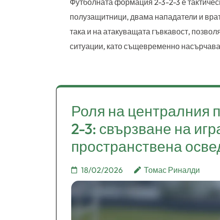
Футболната формация 2-3-2-3 е тактичес
полузащитници, двама нападатели и врат
така и на атакуващата гъвкавост, позвол
ситуации, като същевременно насърчава
Роля на централния 
2-3: свързване на игр
пространствена осв
18/02/2026
Томас Риналди