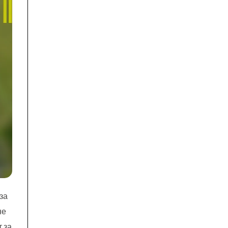
за
не
 за