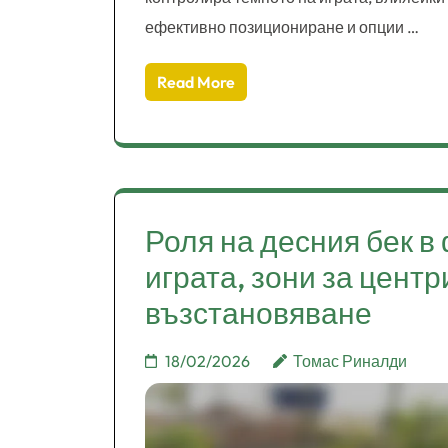
ефективно позициониране и опции …
Read More
Роля на десния бек в
играта, зони за цент
възстановяване
18/02/2026
Томас Риналди