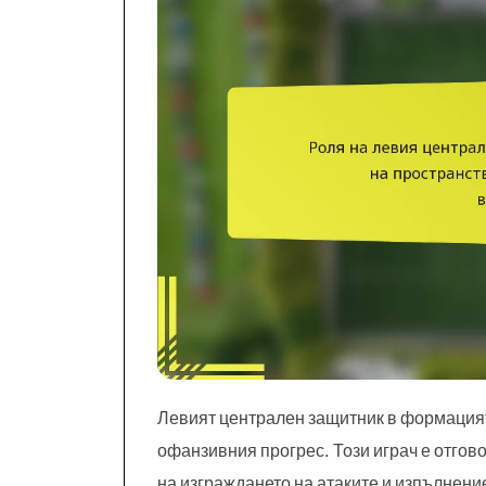
Левият централен защитник в формацията
офанзивния прогрес. Този играч е отгов
на изграждането на атаките и изпълнени