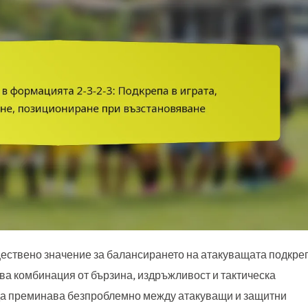
ществено значение за балансирането на атакуващата подкре
ква комбинация от бързина, издръжливост и тактическа
да преминава безпроблемно между атакуващи и защитни