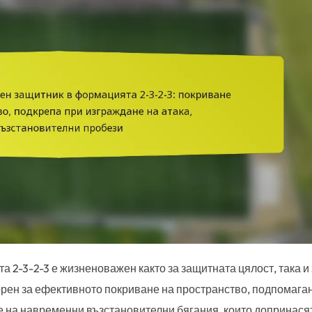
 2-3-2-3 е жизненоважен както за защитната цялост, така и 
орен за ефективното покриване на пространство, подпомага
е на навременни възстановителни бягания, които допринасят