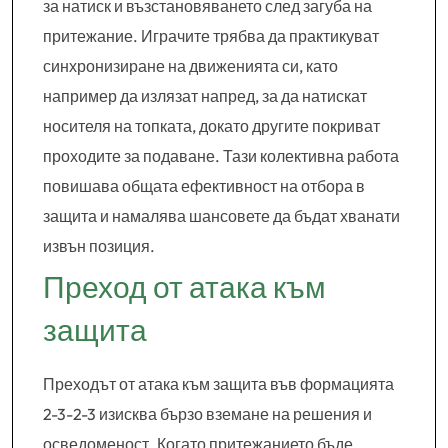
за натиск и възстановяването след загуба на
притежание. Играчите трябва да практикуват
синхронизиране на движенията си, като
например да излязат напред, за да натискат
носителя на топката, докато другите покриват
проходите за подаване. Тази колективна работа
повишава общата ефективност на отбора в
защита и намалява шансовете да бъдат хванати
извън позиция.
Преход от атака към
защита
Преходът от атака към защита във формацията
2-3-2-3 изисква бързо вземане на решения и
осведоменост. Когато притежанието бъде