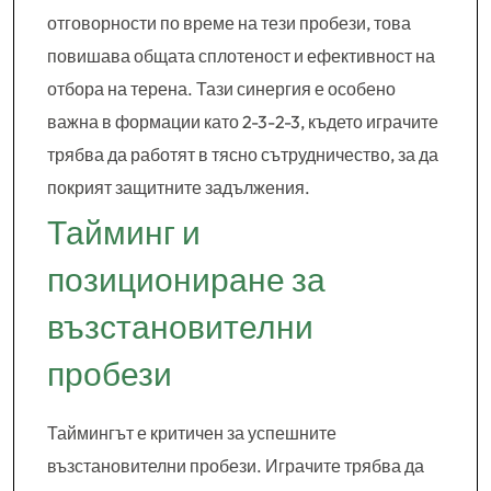
отговорности по време на тези пробези, това
повишава общата сплотеност и ефективност на
отбора на терена. Тази синергия е особено
важна в формации като 2-3-2-3, където играчите
трябва да работят в тясно сътрудничество, за да
покрият защитните задължения.
Тайминг и
позициониране за
възстановителни
пробези
Таймингът е критичен за успешните
възстановителни пробези. Играчите трябва да