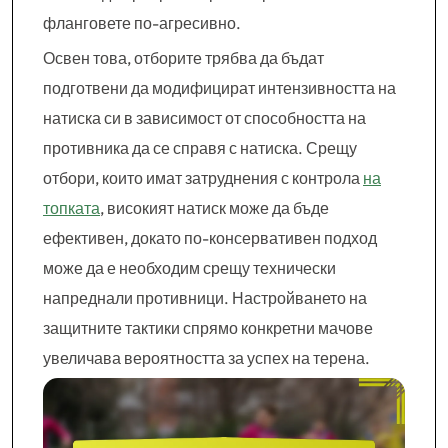
фланговете по-агресивно.
Освен това, отборите трябва да бъдат
подготвени да модифицират интензивността на
натиска си в зависимост от способността на
противника да се справя с натиска. Срещу
отбори, които имат затруднения с контрола
на
топката
, високият натиск може да бъде
ефективен, докато по-консервативен подход
може да е необходим срещу технически
напреднали противници. Настройването на
защитните тактики спрямо конкретни мачове
увеличава вероятността за успех на терена.