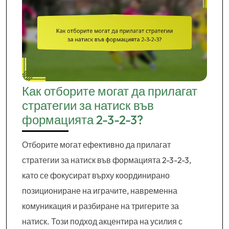
Как отборите могат да прилагат
стратегии за натиск във
формацията 2-3-2-3?
Отборите могат ефективно да прилагат
стратегии за натиск във формацията 2-3-2-3,
като се фокусират върху координирано
позициониране на играчите, навременна
комуникация и разбиране на тригерите за
натиск. Този подход акцентира на усилия с