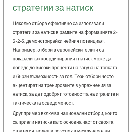
стратегии за натиск
Няколко отбора ефективно са използвали
стратегии за натиск в рамките на формацията 2-
3-2-3, демонстрирайки нейния потенциал.
Например, отбори в европейските лиги са
показали как координираният натиск може да
доведе до високи проценти на загуба на топката
и бързи възможности за гол. Тези отбори често
акцентират на тренировките в упражнения за
натиск, за да подобрят готовността на играчите и
тактическата осведоменост.
Друг пример включва национални отбори, които
са приели натиска като основна част от своята
стратегия, водеща до успех в международни