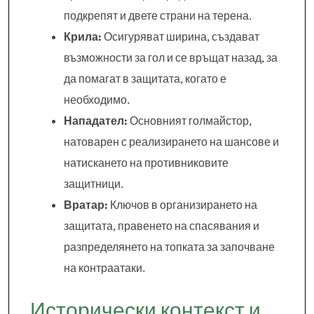
подкрепят и двете страни на терена.
Крила:
Осигуряват ширина, създават
възможности за гол и се връщат назад, за
да помагат в защитата, когато е
необходимо.
Нападател:
Основният голмайстор,
натоварен с реализирането на шансове и
натискането на противниковите
защитници.
Вратар:
Ключов в организирането на
защитата, правенето на спасявания и
разпределянето на топката за започване
на контраатаки.
Исторически контекст и