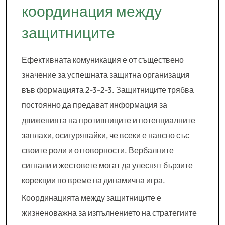
координация между
защитниците
Ефективната комуникация е от съществено
значение за успешната защитна организация
във формацията 2-3-2-3. Защитниците трябва
постоянно да предават информация за
движенията на противниците и потенциалните
заплахи, осигурявайки, че всеки е наясно със
своите роли и отговорности. Вербалните
сигнали и жестовете могат да улеснят бързите
корекции по време на динамична игра.
Координацията между защитниците е
жизненоважна за изпълнението на стратегиите