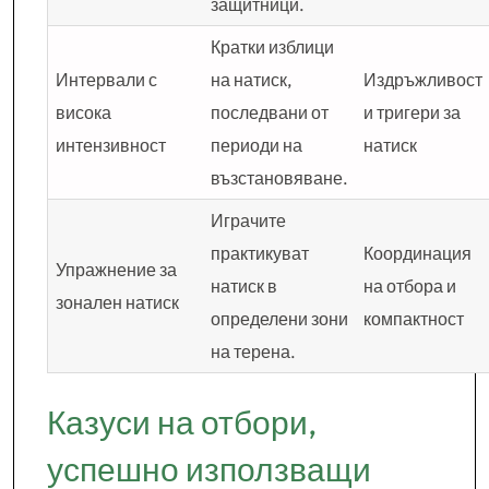
защитници.
Кратки изблици
Интервали с
на натиск,
Издръжливост
висока
последвани от
и тригери за
интензивност
периоди на
натиск
възстановяване.
Играчите
практикуват
Координация
Упражнение за
натиск в
на отбора и
зонален натиск
определени зони
компактност
на терена.
Казуси на отбори,
успешно използващи