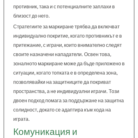
противник, така и с потенциалните заплахи в
близост до него.
Стратегиите за маркиране трябва да включват
индивидуално покритие, когато противникът е в
притежание, с играчи, които внимателно следят
своите назначени нападатели. Освен това,
зоналното маркиране може да бъде приложено в
ситуации, когато топката е в определена зона,
позволявайки на защитниците да покриват
пространства, а не индивидуални играчи. Този
двоен подход помага за поддържане на защитна
солидност, докато се адаптира към хода на
играта.
Комуникация и