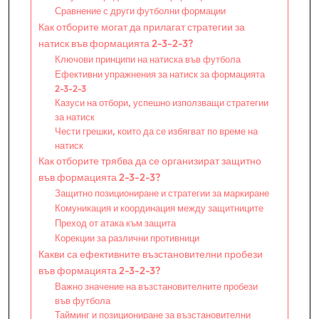
Сравнение с други футболни формации
Как отборите могат да прилагат стратегии за
натиск във формацията 2-3-2-3?
Ключови принципи на натиска във футбола
Ефективни упражнения за натиск за формацията
2-3-2-3
Казуси на отбори, успешно използващи стратегии
за натиск
Чести грешки, които да се избягват по време на
натиск
Как отборите трябва да се организират защитно
във формацията 2-3-2-3?
Защитно позициониране и стратегии за маркиране
Комуникация и координация между защитниците
Преход от атака към защита
Корекции за различни противници
Какви са ефективните възстановителни пробези
във формацията 2-3-2-3?
Важно значение на възстановителните пробези
във футбола
Тайминг и позициониране за възстановителни