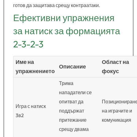
готов да защитава срещу контраатаки.
Ефективни упражнения
за натиск за формацията
2-3-2-3
Име на
Област на
Описание
упражнението
фокус
Трима
нападатели се
опитват да
Позициониран
Игра с натиск
поддържат
на играчите и
3в2
притежание
комуникация
срещу двама