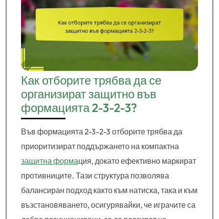
Как отборите трябва да се
организират защитно във
формацията 2-3-2-3?
Във формацията 2-3-2-3 отборите трябва да
приоритизират поддържането на компактна
защитна форма
ция, докато ефективно маркират
противниците. Тази структура позволява
балансиран подход както към натиска, така и към
възстановяването, осигурявайки, че играчите са