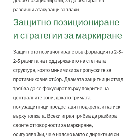
добре позиционирани, за да реагират на
различни атакуващи заплахи.
Защитно позициониране
и стратегии за маркиране
Защитното позициониране във формацията 2-3-
2-3 разчита на поддържането на стегната
структура, която минимизира пропуските за
противниковия отбор. Двамата защитници отзад
трябва да се фокусират върху покритие на
централните зони, докато тримата
полузащитници предоставят подкрепа и натиск
върху топката. Всеки играч трябва да разбира
своите отговорности за маркиране,
осигурявайки, че е наясно както с директния си