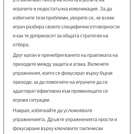
играчите и недостатъчна комуникация. За да
избегнете тези проблеми, уверете се, че всеки
играч разбира своите специфични отговорности
и как те допринасят за общата стратегия на
отбора.
Друг капан е пренебрегването на практиката на
преходите между защита и атака. Включете
упражнения, които се фокусират върху бързи
преходи, за да помогнете на играчите да се
адаптират ефективно към променящите се
игрови ситуации.
Накрая, избягвайте да усложнявате
упражненията. Дръжте упражненията прости и
фокусирани върху ключовите тактически