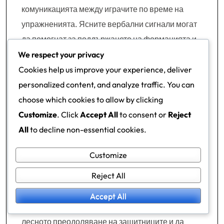
комуникацията между играчите по време на
упражненията. Ясните вербални сигнали могат
да помогнат за поддържането на формацията и
да осигурят, че играчите са наясно със своите
We respect your privacy
роли и отговорности. Насърчаването на
Cookies help us improve your experience, deliver
играчите да повикват топката и да
personalized content, and analyze traffic. You can
предупреждават съотборниците за защитни
choose which cookies to allow by clicking
заплахи насърчава екипната работа.
Customize
. Click
Accept All
to consent or
Reject
All
to decline non-essential cookies.
Друг ключов момент е да се фокусира върху
движението на краката и позиционирането на
Customize
тялото. Играчите трябва да бъдат обучавани да
Reject All
остават леки на краката, готови да се завъртят и
да се коригират при необходимост. Правилното
Accept All
позициониране на тялото може да предотврати
лесното преодоляване на защитниците и да