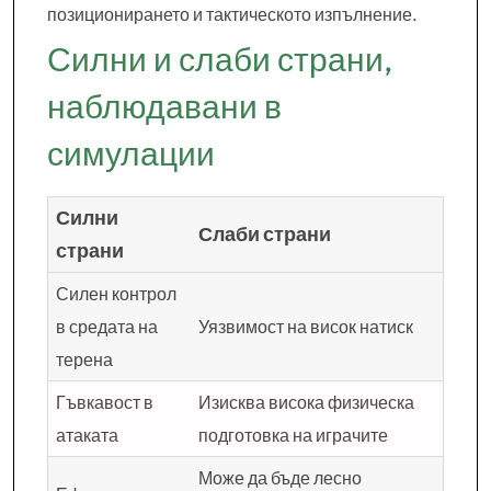
позиционирането и тактическото изпълнение.
Силни и слаби страни,
наблюдавани в
симулации
Силни
Слаби страни
страни
Силен контрол
в средата на
Уязвимост на висок натиск
терена
Гъвкавост в
Изисква висока физическа
атаката
подготовка на играчите
Може да бъде лесно