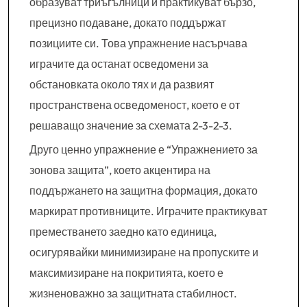
образуват триъгълници и практикуват бързо,
прецизно подаване, докато поддържат
позициите си. Това упражнение насърчава
играчите да останат осведомени за
обстановката около тях и да развият
пространствена осведоменост, което е от
решаващо значение за схемата 2-3-2-3.
Друго ценно упражнение е “Упражнението за
зонова защита”, което акцентира на
поддържането на защитна формация, докато
маркират противниците. Играчите практикуват
преместването заедно като единица,
осигурявайки минимизиране на пропуските и
максимизиране на покритията, което е
жизненоважно за защитната стабилност.