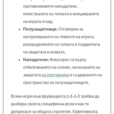
противниковите нападатели,
изчистването на топката и инициирането
на играта отзад.
Полузащитници:
Отговорни за
контролирането на темпото на играта,
разпределянето на топката и подкрепата
на защитата и атаката.
Нападатели:
Фокусират се върху
отбелязването на голове, натискането на
защитата
на противника
и създаването на
пространство за полузащитниците.
Всеки играч във формацията 2-3-2-3 трябва да
разбира своята специфична роля и как тя
допринася за общата стратегия. Ефективната