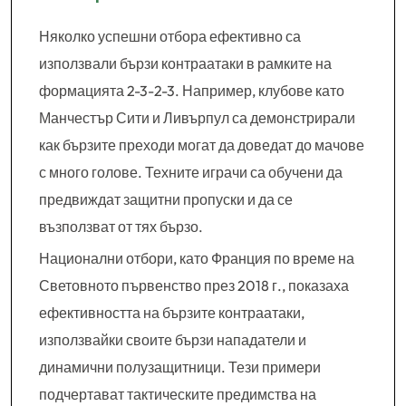
Няколко успешни отбора ефективно са
използвали бързи контраатаки в рамките на
формацията 2-3-2-3. Например, клубове като
Манчестър Сити и Ливърпул са демонстрирали
как бързите преходи могат да доведат до мачове
с много голове. Техните играчи са обучени да
предвиждат защитни пропуски и да се
възползват от тях бързо.
Национални отбори, като Франция по време на
Световното първенство през 2018 г., показаха
ефективността на бързите контраатаки,
използвайки своите бързи нападатели и
динамични полузащитници. Тези примери
подчертават тактическите предимства на