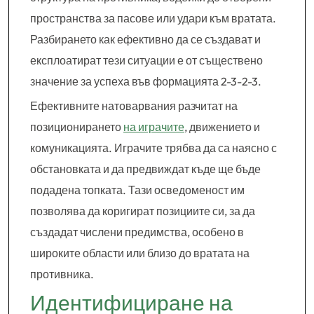
пространства за пасове или удари към вратата.
Разбирането как ефективно да се създават и
експлоатират тези ситуации е от съществено
значение за успеха във формацията 2-3-2-3.
Ефективните натоварвания разчитат на
позиционирането
на играчите
, движението и
комуникацията. Играчите трябва да са наясно с
обстановката и да предвиждат къде ще бъде
подадена топката. Тази осведоменост им
позволява да коригират позициите си, за да
създадат числени предимства, особено в
широките области или близо до вратата на
противника.
Идентифициране на