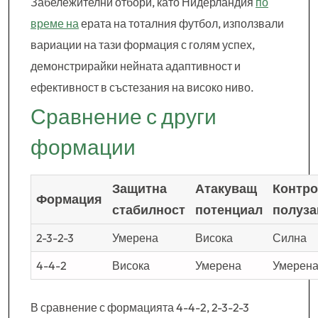
Забележителни отбори, като Нидерландия
по
време на
ерата на тоталния футбол, използвали
вариации на тази формация с голям успех,
демонстрирайки нейната адаптивност и
ефективност в състезания на високо ниво.
Сравнение с други
формации
Защитна
Атакуващ
Контро
Формация
стабилност
потенциал
полуза
2-3-2-3
Умерена
Висока
Силна
4-4-2
Висока
Умерена
Умерен
В сравнение с формацията 4-4-2, 2-3-2-3