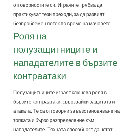
отговорностите си. Играчите трябва да
практикуват тези преходи, за да развият
безпроблемен поток по време на мачовете.
Роля на
полузащитниците и
нападателите в бързите
контраатаки
Полузащитниците играят ключова роля в
бързите контраатаки, свързвайки защитата и
атаката. Те са отговорни за възстановяване на
топката и бързо разпределение към
нападателите. Тяхната способност да четат