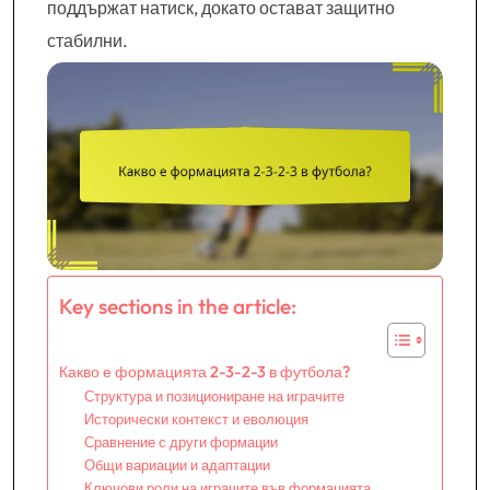
поддържат натиск, докато остават защитно
стабилни.
Key sections in the article:
Какво е формацията 2-3-2-3 в футбола?
Структура и позициониране на играчите
Исторически контекст и еволюция
Сравнение с други формации
Общи вариации и адаптации
Ключови роли на играчите във формацията