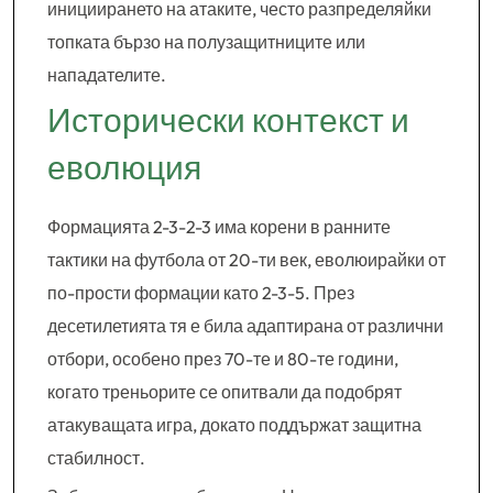
инициирането на атаките, често разпределяйки
топката бързо на полузащитниците или
нападателите.
Исторически контекст и
еволюция
Формацията 2-3-2-3 има корени в ранните
тактики на футбола от 20-ти век, еволюирайки от
по-прости формации като 2-3-5. През
десетилетията тя е била адаптирана от различни
отбори, особено през 70-те и 80-те години,
когато треньорите се опитвали да подобрят
атакуващата игра, докато поддържат защитна
стабилност.