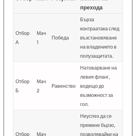
прехода
Бърза
контраатака след
Отбор
Мач
Победа
възстановяване
А
1
на владението в
полузащитата.
Натоварване на
левия фланг,
Отбор
Мач
Равенство
водещо до
Б
2
възможност за
гол.
Неуспех да се
премине бързо,
Отбор
Мач
позволявайки на