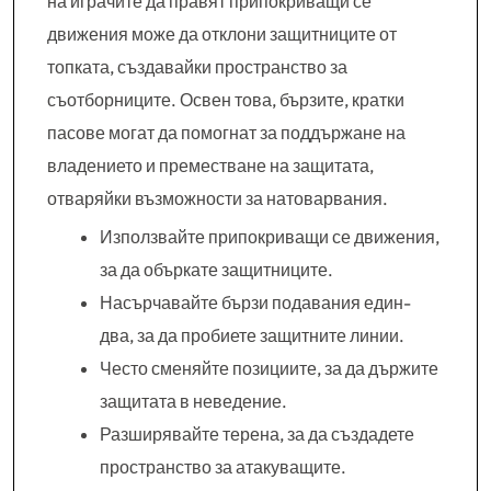
на играчите да правят припокриващи се
движения може да отклони защитниците от
топката, създавайки пространство за
съотборниците. Освен това, бързите, кратки
пасове могат да помогнат за поддържане на
владението и преместване на защитата,
отваряйки възможности за натоварвания.
Използвайте припокриващи се движения,
за да объркате защитниците.
Насърчавайте бързи подавания един-
два, за да пробиете защитните линии.
Често сменяйте позициите, за да държите
защитата в неведение.
Разширявайте терена, за да създадете
пространство за атакуващите.